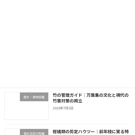
伊東・伊豆高原の3月〜5月の庭仕事カレンダー｜春の必須作業6つ
2026年5月17日
最近の投稿
終活と別荘の庭管理｜生前整理・売却・
不動産・売却・空き家管理
家族信託の4選択肢
2026年7月5日
竹の管理ガイド｜万葉集の文化と現代の
庭木・植物図鑑
竹害対策の両立
2026年7月5日
柑橘類の剪定ハウツー｜前年枝に実る特
樹木剪定の知識