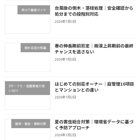
台風後の倒木・落枝処理｜安全確認から
草刈り徹底ガイド
処分までの段階別対応
2026年7月3日
春の伸長期前剪定｜樹液上昇期前の最終
樹木剪定の知識
チャンスを逃さない
2026年7月3日
はじめての別荘オーナー｜庭管理10項目
DIY・うち・造園業者の使
とマンションとの違い
い分け
2026年7月2日
夏の害虫総合対策｜環境省データに基づ
雑草・害虫・害獣対策
く予防アプローチ
2026年7月2日