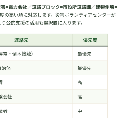
被害=電力会社／道路ブロック=市役所道路課／建物倒壊=
度の高い順に対応します。災害ボランティアセンターが
より公的支援の活用も選択肢に入ります。
連絡先
優先度
停電・倒木接触）
最優先
自治体
最優先
課
高
険会社
高
業者
中