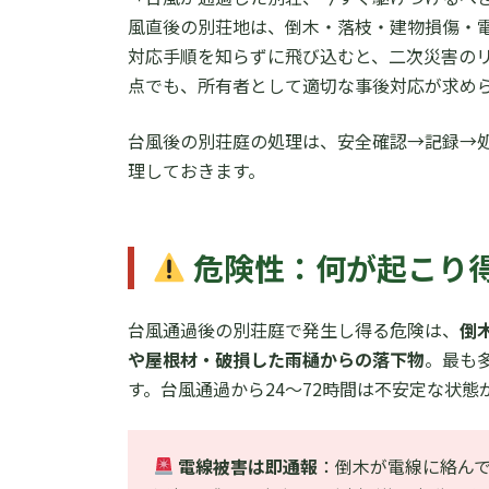
新
日
風直後の別荘地は、倒木・落枝・建物損傷・
時
対応手順を知らずに飛び込むと、二次災害のリ
:
点でも、所有者として適切な事後対応が求め
台風後の別荘庭の処理は、安全確認→記録→
理しておきます。
危険性：何が起こり
台風通過後の別荘庭で発生し得る危険は、
倒
や屋根材・破損した雨樋からの落下物
。最も
す。台風通過から24〜72時間は不安定な状
電線被害は即通報
：倒木が電線に絡ん