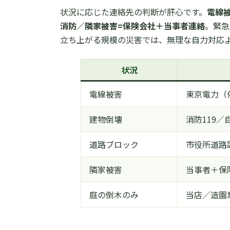
状況に応じた連絡先の判断が肝心です。
電線
消防／隣家被害=保険会社＋当事者連絡
。緊急
立ち上がる規模の災害では、無理な自力対応
状況
電線被害
東京電力（
建物倒壊
消防119／
道路ブロック
市役所道路
隣家被害
当事者＋保
庭の倒木のみ
当店／造園