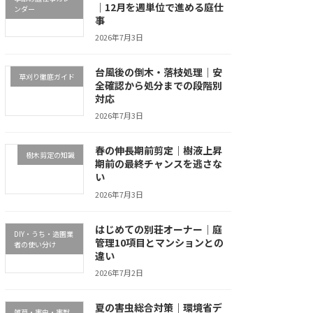
｜12月を週単位で進める庭仕
ンダー
事
2026年7月3日
台風後の倒木・落枝処理｜安
草刈り徹底ガイド
全確認から処分までの段階別
対応
2026年7月3日
春の伸長期前剪定｜樹液上昇
樹木剪定の知識
期前の最終チャンスを逃さな
い
2026年7月3日
はじめての別荘オーナー｜庭
DIY・うち・造園業
管理10項目とマンションとの
者の使い分け
違い
2026年7月2日
夏の害虫総合対策｜環境省デ
雑草・害虫・害獣