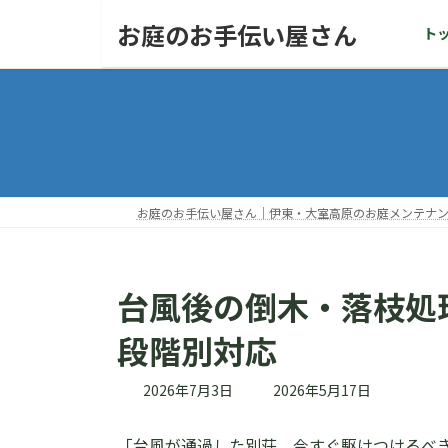
コ
ナ
お庭のお手伝い屋さん
ト
ン
ビ
テ
ゲ
ン
ー
ツ
シ
へ
ョ
ス
ン
キ
に
ッ
移
お庭のお手伝い屋さん｜伊東・大室高原のお庭メンテナ
プ
動
台風後の倒木・落枝処
段階別対応
最
2026年7月3日
2026年5月17日
終
更
「台風が通過した別荘、今すぐ駆けつけるべ