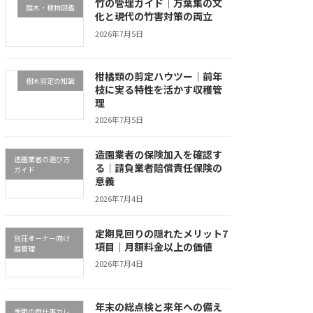
竹の管理ガイド｜万葉集の文
庭木・植物図鑑
化と現代の竹害対策の両立
2026年7月5日
柑橘類の剪定ハウツー｜前年
樹木剪定の知識
枝に実る特性を活かす収穫管
理
2026年7月5日
造園業者の保険加入を確認す
造園業者の選び方
る｜請負業者賠償責任保険の
ガイド
意義
2026年7月4日
定期見回りの隠れたメリット7
別荘オーナー向け
項目｜月額料金以上の価値
庭管理
2026年7月4日
年末の総点検と来年への備え
季節の庭仕事カレ