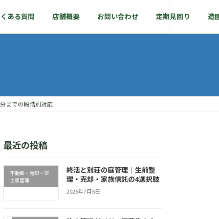
よくある質問
店舗概要
お問い合わせ
定期見回り
造
分までの段階別対応
最近の投稿
終活と別荘の庭管理｜生前整
不動産・売却・空
理・売却・家族信託の4選択肢
き家管理
2026年7月5日