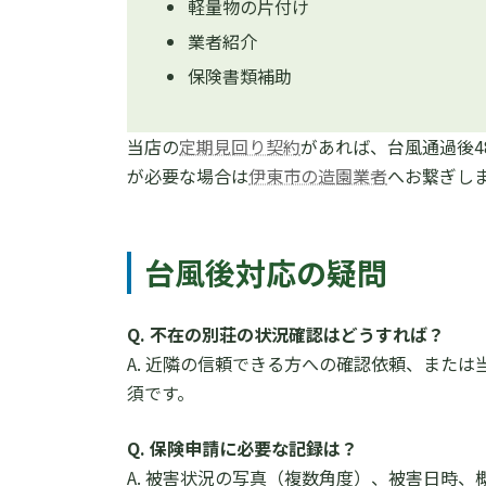
軽量物の片付け
業者紹介
保険書類補助
当店の
定期見回り契約
があれば、台風通過後4
が必要な場合は
伊東市の造園業者
へお繋ぎし
台風後対応の疑問
Q. 不在の別荘の状況確認はどうすれば？
A. 近隣の信頼できる方への確認依頼、また
須です。
Q. 保険申請に必要な記録は？
A. 被害状況の写真（複数角度）、被害日時