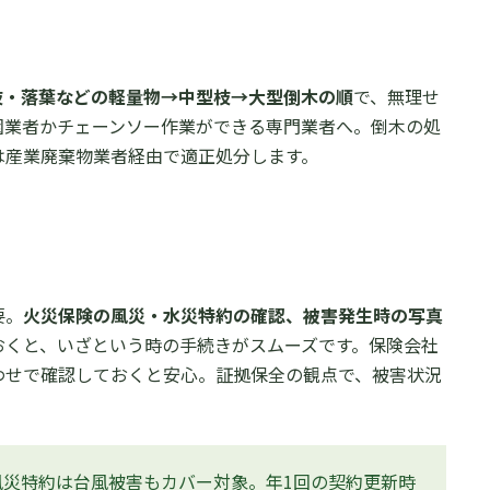
枝・落葉などの軽量物→中型枝→大型倒木の順
で、無理せ
園業者かチェーンソー作業ができる専門業者へ。倒木の処
は産業廃棄物業者経由で適正処分します。
要。
火災保険の風災・水災特約の確認、被害発生時の写真
おくと、いざという時の手続きがスムーズです。保険会社
わせで確認しておくと安心。証拠保全の観点で、被害状況
風災特約は台風被害もカバー対象。年1回の契約更新時