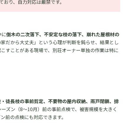
ており、自力対応は厳禁です。
中に
倒木の二次落下、不安定な枝の落下、崩れた屋根材の
の家だから大丈夫」という心理が判断を鈍らせ、結果とし
起こすことがある現場で、別荘オーナー単独の作業は特に
枝・徒長枝の事前剪定、不要物の屋内収納、雨戸閉鎖、排
シーズン（8〜10月）前の事前点検で、被害規模を大きく
ズン前の点検にも対応できます。