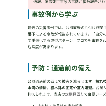
通報。感電死亡事故の事例が複数報告され
事故例から学ぶ
過去の災害事例では、台風直後の片付け作業
落下
による事故が報告されています。「自分
て重傷化する典型パターン。プロでも事故を
危険度が高まります。
予防：通過前の備え
台風通過前の備えで被害を減らせます。
枯れ
水溝の清掃、植木鉢の固定や室内退避
。台風
抑えられます。当店の
定期見回り
で台風シー
枯れ枝・徒長枝の事前剪定