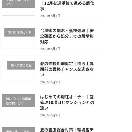
｜12月を週単位で進める庭仕
ンダー
事
2026年7月3日
台風後の倒木・落枝処理｜安
草刈り徹底ガイド
全確認から処分までの段階別
対応
2026年7月3日
春の伸長期前剪定｜樹液上昇
樹木剪定の知識
期前の最終チャンスを逃さな
い
2026年7月3日
はじめての別荘オーナー｜庭
DIY・うち・造園業
管理10項目とマンションとの
者の使い分け
違い
2026年7月2日
夏の害虫総合対策｜環境省デ
雑草・害虫・害獣