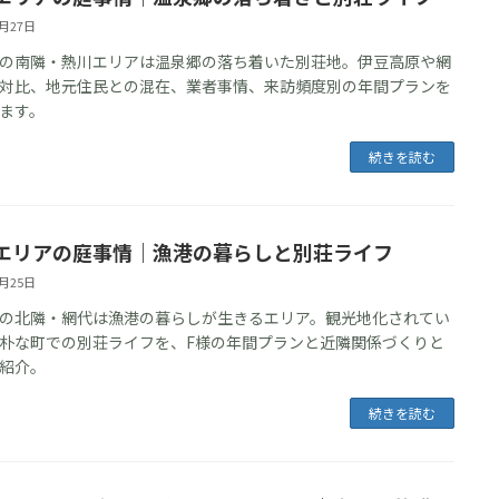
5月27日
の南隣・熱川エリアは温泉郷の落ち着いた別荘地。伊豆高原や網
対比、地元住民との混在、業者事情、来訪頻度別の年間プランを
ます。
続きを読む
エリアの庭事情｜漁港の暮らしと別荘ライフ
5月25日
の北隣・網代は漁港の暮らしが生きるエリア。観光地化されてい
朴な町での別荘ライフを、F様の年間プランと近隣関係づくりと
紹介。
続きを読む