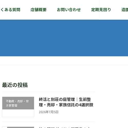
よくある質問
店舗概要
お問い合わせ
定期見回り
造
最近の投稿
終活と別荘の庭管理｜生前整
不動産・売却・空
理・売却・家族信託の4選択肢
き家管理
2026年7月5日