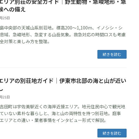
エリア別荘の安全ガイド｜野生動物・急峻地形・急
候への備え
6月25日
島中央部の天城山系別荘地。標高200〜1,100m、イノシシ・シ
息域、急峻地形、急変する山岳気象。救急対応の時間ロスも考慮
全対策と楽しみ方を整理。
続きを読む
エリアの別荘地ガイド｜伊東市北部の海と山が近い
し
6月21日
吉田町は宇佐美駅近くの海岸近接エリア。地元住民中心で観光地
ていない素朴な暮らしと、海と山の両特性を持つ別荘地。庭事
エリアとの違い・業者事情をインタビュー形式で解説。
続きを読む