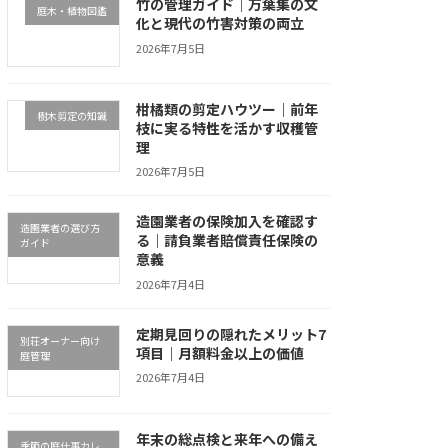
竹の管理ガイド｜万葉集の文
庭木・植物図鑑
化と現代の竹害対策の両立
2026年7月5日
柑橘類の剪定ハウツー｜前年
樹木剪定の知識
枝に実る特性を活かす収穫管
理
2026年7月5日
造園業者の保険加入を確認す
造園業者の選び方
る｜請負業者賠償責任保険の
ガイド
意義
2026年7月4日
定期見回りの隠れたメリット7
別荘オーナー向け
項目｜月額料金以上の価値
庭管理
2026年7月4日
年末の総点検と来年への備え
季節の庭仕事カレ