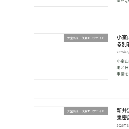
情をQ
小室
大室高原・伊東エリアガイド
る別
2026年
小室山
地と日
事情を
新井
大室高原・伊東エリアガイド
泉密
2026年