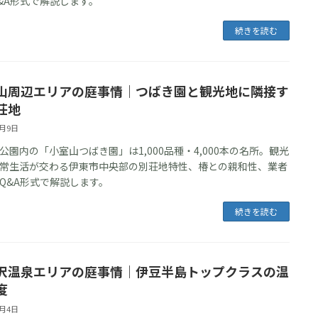
&A形式で解説します。
続きを読む
山周辺エリアの庭事情｜つばき園と観光地に隣接す
荘地
6月9日
公園内の「小室山つばき園」は1,000品種・4,000本の名所。観光
常生活が交わる伊東市中央部の別荘地特性、椿との親和性、業者
Q&A形式で解説します。
続きを読む
沢温泉エリアの庭事情｜伊豆半島トップクラスの温
度
6月4日