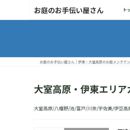
コ
ナ
お庭のお手伝い屋さん
ト
ン
ビ
テ
ゲ
ン
ー
ツ
シ
へ
ョ
ス
ン
キ
に
ッ
移
お庭のお手伝い屋さん｜伊東・大室高原のお庭メンテナ
プ
動
大室高原・伊東エリア
大室高原/八幡野/池/富戸/川奈/宇佐美/伊