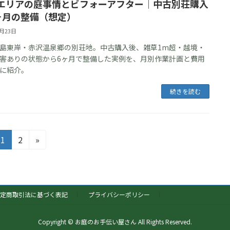
エリアの庭事情とビフォーアフター｜中古別荘購入
ヶ月の整備（想定）
5月23日
島東岸・赤沢温泉郷の別荘地。中古購入後、雑草1m超・越境・
害ありの状態から6ヶ月で整備した実例を、月別作業計画と費用
に紹介。
続きを読む
固
固
1
2
»
定
定
ペ
ペ
ー
ー
ジ
ジ
定商取引法に基づく表記
プライバシーポリシー
Copyright © お庭のお手伝い屋さん All Rights Reserved.