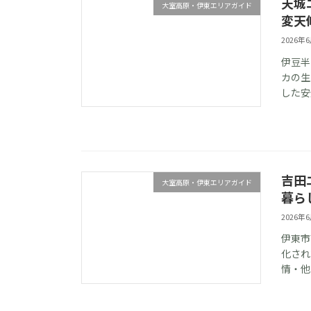
天城
大室高原・伊東エリアガイド
変天
2026年
伊豆半
カの生
した安
吉田
大室高原・伊東エリアガイド
暮ら
2026年
伊東市
化され
情・他