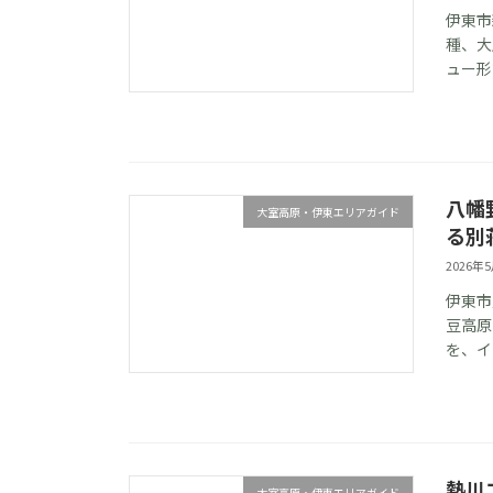
伊東市
種、大
ュー形
八幡
大室高原・伊東エリアガイド
る別
2026年
伊東市
豆高原
を、イ
熱川
大室高原・伊東エリアガイド