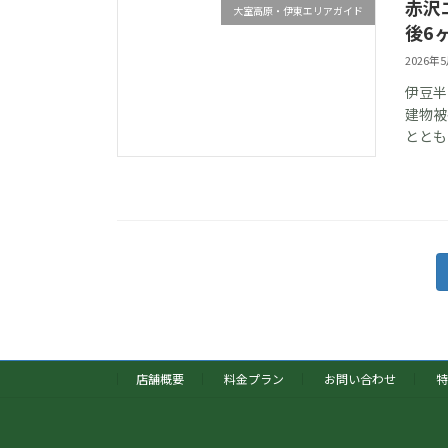
赤沢
大室高原・伊東エリアガイド
後6
2026年
伊豆半
建物被
ととも
投
稿
の
ペ
店舗概要
料金プラン
お問い合わせ
特
ー