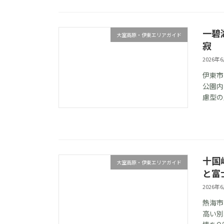
一碧
大室高原・伊東エリアガイド
寂
2026年
伊東市
公園内
慮型の
十国
大室高原・伊東エリアガイド
と富
2026年
熱海市
高い別