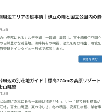
湖周辺エリアの庭事情｜伊豆の瞳と国立公園内の静
6月17日
の中央部にあるカルデラ湖「一碧湖」周辺は、富士箱根伊豆国立
の自然豊かな別荘地。湖畔特有の朝霧、湿気を好む植生、環境配
庭管理をインタビュー形式で解説します。
続きを読む
峠周辺の別荘地ガイド｜標高774mの高原リゾート
士山眺望
6月13日
と函南町の境にある十国峠は標高774m。伊豆半島で最も標高が
荘地。富士山眺望、夏の涼しさ、冬の積雪、高原性樹種、業者事