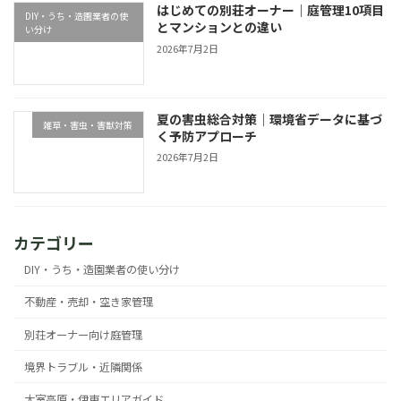
はじめての別荘オーナー｜庭管理10項目
DIY・うち・造園業者の使
とマンションとの違い
い分け
2026年7月2日
夏の害虫総合対策｜環境省データに基づ
雑草・害虫・害獣対策
く予防アプローチ
2026年7月2日
カテゴリー
DIY・うち・造園業者の使い分け
不動産・売却・空き家管理
別荘オーナー向け庭管理
境界トラブル・近隣関係
大室高原・伊東エリアガイド