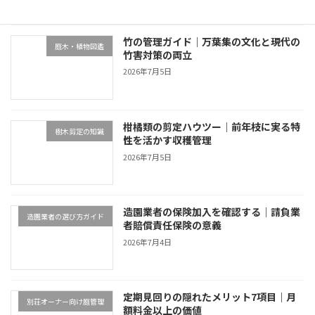
竹の管理ガイド｜万葉集の文化と現代の
庭木・植物図鑑
竹害対策の両立
2026年7月5日
柑橘類の剪定ハウツー｜前年枝に実る特
樹木剪定の知識
性を活かす収穫管理
2026年7月5日
造園業者の保険加入を確認する｜請負業
造園業者の選び方ガイド
者賠償責任保険の意義
2026年7月4日
定期見回りの隠れたメリット7項目｜月
別荘オーナー向け庭管理
額料金以上の価値