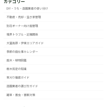
カテゴリー
DIY・うち・造園業者の使い分け
不動産・売却・空き家管理
別荘オーナー向け庭管理
境界トラブル・近隣関係
大室高原・伊東エリアガイド
季節の庭仕事カレンダー
庭木・植物図鑑
樹木剪定の知識
草刈り徹底ガイド
造園業者の選び方ガイド
雑草・害虫・害獣対策