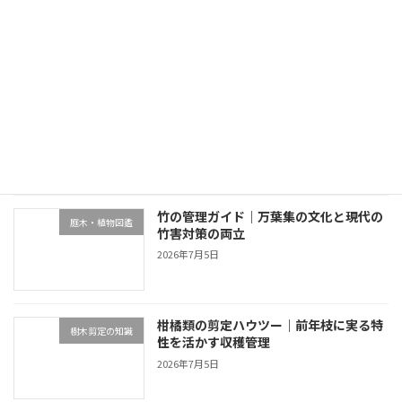
2026年7月5日
最近の投稿
終活と別荘の庭管理｜生前整理・売却・
不動産・売却・空き家管理
家族信託の4選択肢
2026年7月5日
竹の管理ガイド｜万葉集の文化と現代の
庭木・植物図鑑
竹害対策の両立
2026年7月5日
柑橘類の剪定ハウツー｜前年枝に実る特
樹木剪定の知識
性を活かす収穫管理
2026年7月5日