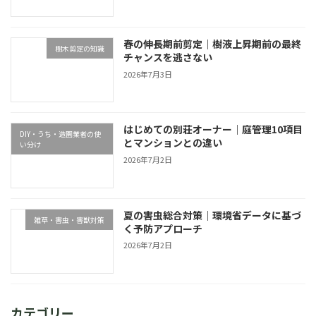
春の伸長期前剪定｜樹液上昇期前の最終
樹木剪定の知識
チャンスを逃さない
2026年7月3日
はじめての別荘オーナー｜庭管理10項目
DIY・うち・造園業者の使
とマンションとの違い
い分け
2026年7月2日
夏の害虫総合対策｜環境省データに基づ
雑草・害虫・害獣対策
く予防アプローチ
2026年7月2日
カテゴリー