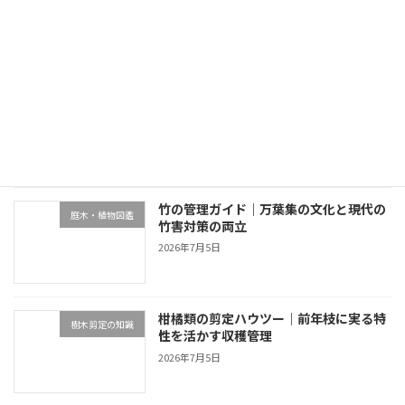
2026年5月19日
最近の投稿
終活と別荘の庭管理｜生前整理・売却・
不動産・売却・空き家管理
家族信託の4選択肢
2026年7月5日
竹の管理ガイド｜万葉集の文化と現代の
庭木・植物図鑑
竹害対策の両立
2026年7月5日
柑橘類の剪定ハウツー｜前年枝に実る特
樹木剪定の知識
性を活かす収穫管理
2026年7月5日