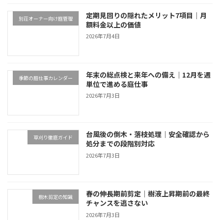
定期見回りの隠れたメリット7項目｜月
別荘オーナー向け庭管理
額料金以上の価値
2026年7月4日
年末の総点検と来年への備え｜12月を週
季節の庭仕事カレンダー
単位で進める庭仕事
2026年7月3日
台風後の倒木・落枝処理｜安全確認から
草刈り徹底ガイド
処分までの段階別対応
2026年7月3日
春の伸長期前剪定｜樹液上昇期前の最終
樹木剪定の知識
チャンスを逃さない
2026年7月3日