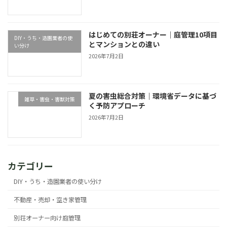
はじめての別荘オーナー｜庭管理10項目
DIY・うち・造園業者の使
とマンションとの違い
い分け
2026年7月2日
夏の害虫総合対策｜環境省データに基づ
雑草・害虫・害獣対策
く予防アプローチ
2026年7月2日
カテゴリー
DIY・うち・造園業者の使い分け
不動産・売却・空き家管理
別荘オーナー向け庭管理