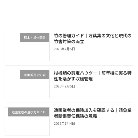
不動産・売却・空き家管理
家族信託の4選択肢
2026年7月5日
竹の管理ガイド｜万葉集の文化と現代の
庭木・植物図鑑
竹害対策の両立
2026年7月5日
柑橘類の剪定ハウツー｜前年枝に実る特
樹木剪定の知識
性を活かす収穫管理
2026年7月5日
造園業者の保険加入を確認する｜請負業
造園業者の選び方ガイド
者賠償責任保険の意義
2026年7月4日