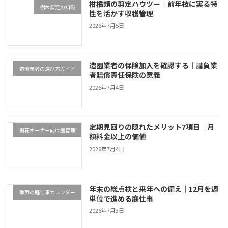
柑橘類の剪定ハウツー｜前年枝に実る特
樹木剪定の知識
性を活かす収穫管理
2026年7月5日
造園業者の保険加入を確認する｜請負業
造園業者の選び方ガイド
者賠償責任保険の意義
2026年7月4日
定期見回りの隠れたメリット7項目｜月
別荘オーナー向け庭管理
額料金以上の価値
2026年7月4日
年末の総点検と来年への備え｜12月を週
季節の庭仕事カレンダー
単位で進める庭仕事
2026年7月3日