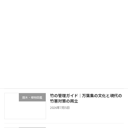
別荘の相続準備4本柱｜2024年改正不動産登記法と家族会議
2026年6月18日
最近の投稿
終活と別荘の庭管理｜生前整理・売却・
不動産・売却・空き家管理
家族信託の4選択肢
2026年7月5日
竹の管理ガイド｜万葉集の文化と現代の
庭木・植物図鑑
竹害対策の両立
2026年7月5日