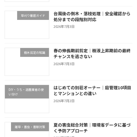
台風後の倒木・落枝処理｜安全確認から
草刈り徹底ガイド
処分までの段階別対応
2026年7月3日
春の伸長期前剪定｜樹液上昇期前の最終
樹木剪定の知識
チャンスを逃さない
2026年7月3日
はじめての別荘オーナー｜庭管理10項目
DIY・うち・造園業者の使
とマンションとの違い
い分け
2026年7月2日
夏の害虫総合対策｜環境省データに基づ
雑草・害虫・害獣対策
く予防アプローチ