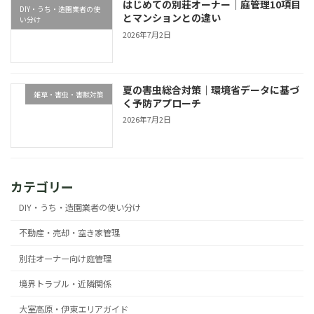
はじめての別荘オーナー｜庭管理10項目
DIY・うち・造園業者の使
とマンションとの違い
い分け
2026年7月2日
夏の害虫総合対策｜環境省データに基づ
雑草・害虫・害獣対策
く予防アプローチ
2026年7月2日
カテゴリー
DIY・うち・造園業者の使い分け
不動産・売却・空き家管理
別荘オーナー向け庭管理
境界トラブル・近隣関係
大室高原・伊東エリアガイド