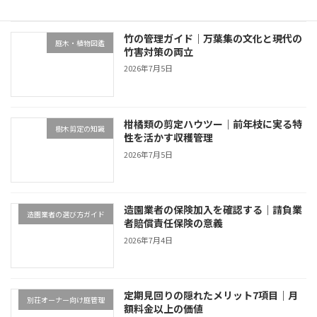
竹の管理ガイド｜万葉集の文化と現代の
庭木・植物図鑑
竹害対策の両立
2026年7月5日
柑橘類の剪定ハウツー｜前年枝に実る特
樹木剪定の知識
性を活かす収穫管理
2026年7月5日
造園業者の保険加入を確認する｜請負業
造園業者の選び方ガイド
者賠償責任保険の意義
2026年7月4日
定期見回りの隠れたメリット7項目｜月
別荘オーナー向け庭管理
額料金以上の価値