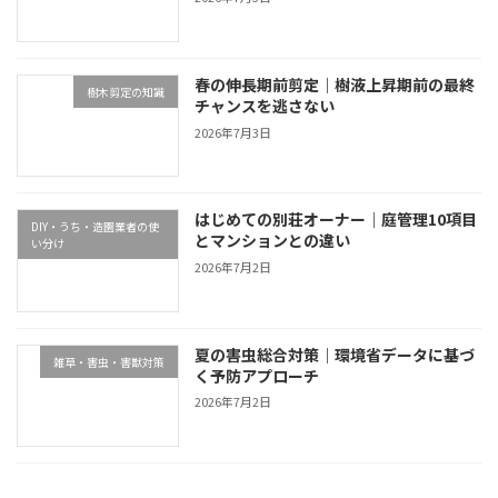
春の伸長期前剪定｜樹液上昇期前の最終
樹木剪定の知識
チャンスを逃さない
2026年7月3日
はじめての別荘オーナー｜庭管理10項目
DIY・うち・造園業者の使
とマンションとの違い
い分け
2026年7月2日
夏の害虫総合対策｜環境省データに基づ
雑草・害虫・害獣対策
く予防アプローチ
2026年7月2日