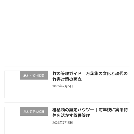
2026年6月4日
最近の投稿
終活と別荘の庭管理｜生前整理・売却・
不動産・売却・空き家管理
家族信託の4選択肢
2026年7月5日
竹の管理ガイド｜万葉集の文化と現代の
庭木・植物図鑑
竹害対策の両立
2026年7月5日
柑橘類の剪定ハウツー｜前年枝に実る特
樹木剪定の知識
性を活かす収穫管理
2026年7月5日