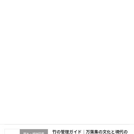
次の記事
築40年別荘のリノベーションvs建て替え｜判断軸と費用比較
2026年6月9日
最近の投稿
終活と別荘の庭管理｜生前整理・売却・
不動産・売却・空き家管理
家族信託の4選択肢
2026年7月5日
竹の管理ガイド｜万葉集の文化と現代の
庭木・植物図鑑