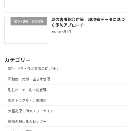
夏の害虫総合対策｜環境省データに基づ
雑草・害虫・害獣対策
く予防アプローチ
2026年7月2日
カテゴリー
DIY・うち・造園業者の使い分け
不動産・売却・空き家管理
別荘オーナー向け庭管理
境界トラブル・近隣関係
大室高原・伊東エリアガイド
季節の庭仕事カレンダー