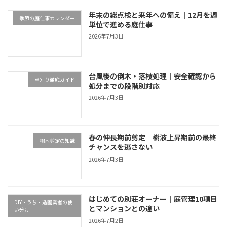
年末の総点検と来年への備え｜12月を週
季節の庭仕事カレンダー
単位で進める庭仕事
2026年7月3日
台風後の倒木・落枝処理｜安全確認から
草刈り徹底ガイド
処分までの段階別対応
2026年7月3日
春の伸長期前剪定｜樹液上昇期前の最終
樹木剪定の知識
チャンスを逃さない
2026年7月3日
はじめての別荘オーナー｜庭管理10項目
DIY・うち・造園業者の使
とマンションとの違い
い分け
2026年7月2日