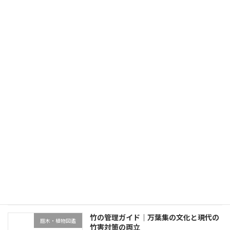
伊豆別荘地の椿｜万葉集の時代から愛でられた樹を別荘の象徴に
2026年6月6日
最近の投稿
終活と別荘の庭管理｜生前整理・売却・
不動産・売却・空き家管理
家族信託の4選択肢
2026年7月5日
竹の管理ガイド｜万葉集の文化と現代の
庭木・植物図鑑
竹害対策の両立