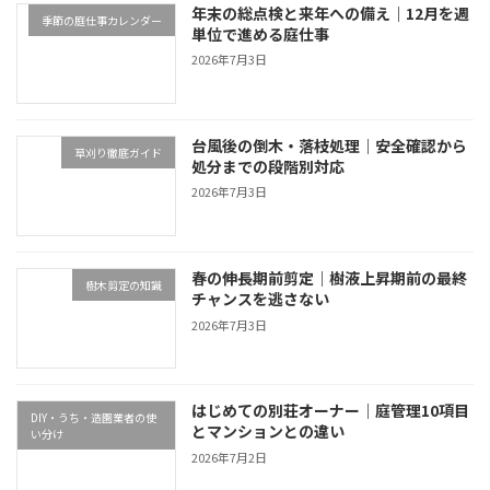
年末の総点検と来年への備え｜12月を週
季節の庭仕事カレンダー
単位で進める庭仕事
2026年7月3日
台風後の倒木・落枝処理｜安全確認から
草刈り徹底ガイド
処分までの段階別対応
2026年7月3日
春の伸長期前剪定｜樹液上昇期前の最終
樹木剪定の知識
チャンスを逃さない
2026年7月3日
はじめての別荘オーナー｜庭管理10項目
DIY・うち・造園業者の使
とマンションとの違い
い分け
2026年7月2日