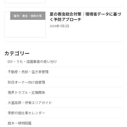
夏の害虫総合対策｜環境省データに基づ
雑草・害虫・害獣対策
く予防アプローチ
2026年7月2日
カテゴリー
DIY・うち・造園業者の使い分け
不動産・売却・空き家管理
別荘オーナー向け庭管理
境界トラブル・近隣関係
大室高原・伊東エリアガイド
季節の庭仕事カレンダー
庭木・植物図鑑