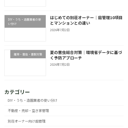
はじめての別荘オーナー｜庭管理10項目
DIY・うち・造園業者の使
とマンションとの違い
い分け
2026年7月2日
夏の害虫総合対策｜環境省データに基づ
雑草・害虫・害獣対策
く予防アプローチ
2026年7月2日
カテゴリー
DIY・うち・造園業者の使い分け
不動産・売却・空き家管理
別荘オーナー向け庭管理