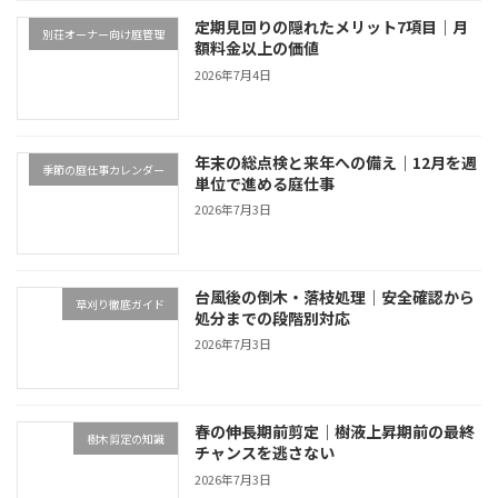
定期見回りの隠れたメリット7項目｜月
別荘オーナー向け庭管理
額料金以上の価値
2026年7月4日
年末の総点検と来年への備え｜12月を週
季節の庭仕事カレンダー
単位で進める庭仕事
2026年7月3日
台風後の倒木・落枝処理｜安全確認から
草刈り徹底ガイド
処分までの段階別対応
2026年7月3日
春の伸長期前剪定｜樹液上昇期前の最終
樹木剪定の知識
チャンスを逃さない
2026年7月3日