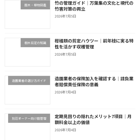
竹の管理ガイド｜万葉集の文化と現代の
庭木・植物図鑑
竹害対策の両立
2026年7月5日
柑橘類の剪定ハウツー｜前年枝に実る特
樹木剪定の知識
性を活かす収穫管理
2026年7月5日
造園業者の保険加入を確認する｜請負業
造園業者の選び方ガイド
者賠償責任保険の意義
2026年7月4日
定期見回りの隠れたメリット7項目｜月
別荘オーナー向け庭管理
額料金以上の価値
2026年7月4日