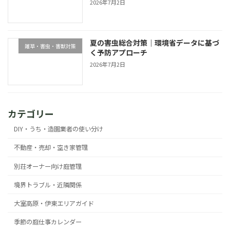
2026年7月2日
夏の害虫総合対策｜環境省データに基づ
雑草・害虫・害獣対策
く予防アプローチ
2026年7月2日
カテゴリー
DIY・うち・造園業者の使い分け
不動産・売却・空き家管理
別荘オーナー向け庭管理
境界トラブル・近隣関係
大室高原・伊東エリアガイド
季節の庭仕事カレンダー