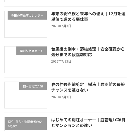
年末の総点検と来年への備え｜12月を週
季節の庭仕事カレンダー
単位で進める庭仕事
2026年7月3日
台風後の倒木・落枝処理｜安全確認から
草刈り徹底ガイド
処分までの段階別対応
2026年7月3日
春の伸長期前剪定｜樹液上昇期前の最終
樹木剪定の知識
チャンスを逃さない
2026年7月3日
はじめての別荘オーナー｜庭管理10項目
DIY・うち・造園業者の使
とマンションとの違い
い分け