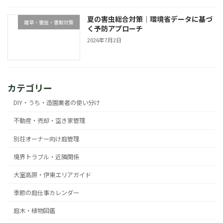
夏の害虫総合対策｜環境省データに基づ
雑草・害虫・害獣対策
く予防アプローチ
2026年7月2日
カテゴリー
DIY・うち・造園業者の使い分け
不動産・売却・空き家管理
別荘オーナー向け庭管理
境界トラブル・近隣関係
大室高原・伊東エリアガイド
季節の庭仕事カレンダー
庭木・植物図鑑