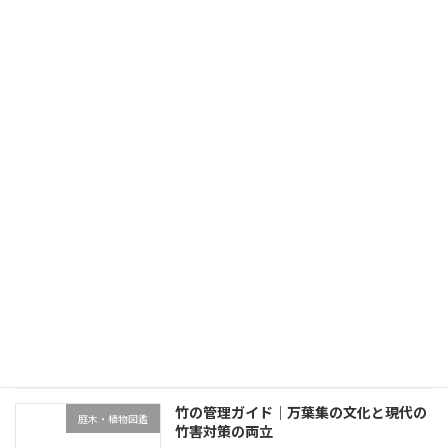
マダニ・蚊の3つの失敗パターン｜SFTSなど感染症リスクと正しい対処
2026年6月17日
最近の投稿
終活と別荘の庭管理｜生前整理・売却・
不動産・売却・空き家管理
家族信託の4選択肢
2026年7月5日
竹の管理ガイド｜万葉集の文化と現代の
庭木・植物図鑑
竹害対策の両立