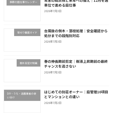
年末の総点検と来年への備え｜12月を週
季節の庭仕事カレンダー
単位で進める庭仕事
2026年7月3日
台風後の倒木・落枝処理｜安全確認から
草刈り徹底ガイド
処分までの段階別対応
2026年7月3日
春の伸長期前剪定｜樹液上昇期前の最終
樹木剪定の知識
チャンスを逃さない
2026年7月3日
はじめての別荘オーナー｜庭管理10項目
DIY・うち・造園業者の使
とマンションとの違い
い分け
2026年7月2日