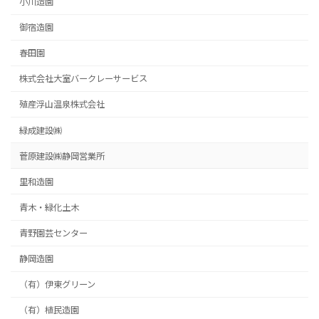
小川造園
御宿造園
春田園
株式会社大室バークレーサービス
殖産浮山温泉株式会社
緑成建設㈱
菅原建設㈱静岡営業所
里和造園
青木・緑化土木
青野園芸センター
静岡造園
（有）伊東グリーン
（有）植民造園