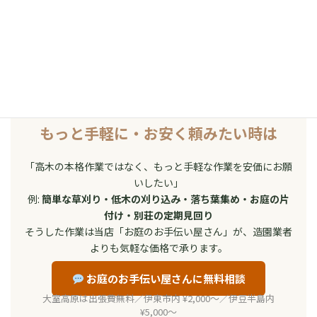
剪定など）をご希望の方は、こちらから直接お問い合わせく
ださい。
0557-47-3344 に電話
もっと手軽に・お安く頼みたい時は
「高木の本格作業ではなく、もっと手軽な作業を安価にお願
いしたい」
例:
簡単な草刈り・低木の刈り込み・落ち葉集め・お庭の片
付け・別荘の定期見回り
そうした作業は当店「お庭のお手伝い屋さん」が、造園業者
よりも気軽な価格で承ります。
お庭のお手伝い屋さんに無料相談
大室高原は出張費無料／伊東市内 ¥2,000〜／伊豆半島内
¥5,000〜