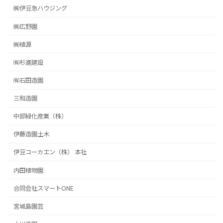
㈱伊豆急ハウジング
㈱広野園
㈱植源
㈲杉進建設
㈲石田造園
三和造園
中部緑化産業（株）
伊藤造園土木
伊豆コーカエン（株） 本社
内田植物園
合同会社スマートONE
宮城島園芸