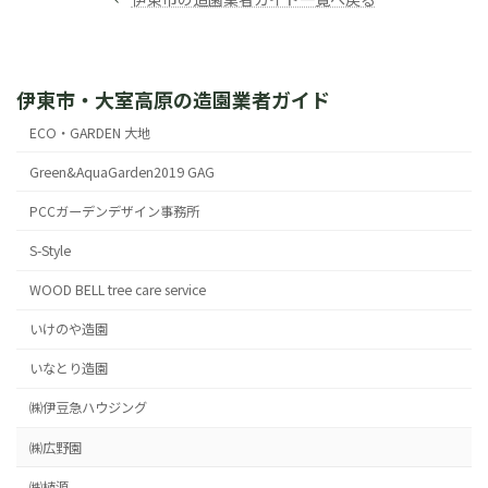
伊東市・大室高原の造園業者ガイド
ECO・GARDEN 大地
Green&AquaGarden2019 GAG
PCCガーデンデザイン事務所
S-Style
WOOD BELL tree care service
いけのや造園
いなとり造園
㈱伊豆急ハウジング
㈱広野園
㈱植源