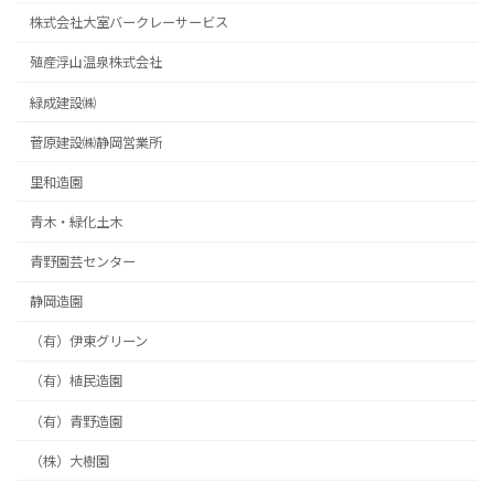
株式会社大室バークレーサービス
殖産浮山温泉株式会社
緑成建設㈱
菅原建設㈱静岡営業所
里和造園
青木・緑化土木
青野園芸センター
静岡造園
（有）伊東グリーン
（有）植民造園
（有）青野造園
（株）大樹園