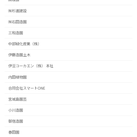
㈲杉進建設
㈲石田造園
三和造園
中部緑化産業（株）
伊藤造園土木
伊豆コーカエン（株） 本社
内田植物園
合同会社スマートONE
宮城島園芸
小川造園
御宿造園
春田園