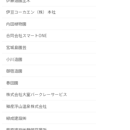
伊藤造園土木
伊豆コーカエン（株） 本社
内田植物園
合同会社スマートONE
宮城島園芸
小川造園
御宿造園
春田園
株式会社大室バークレーサービス
殖産浮山温泉株式会社
緑成建設㈱
菅原建設㈱静岡営業所