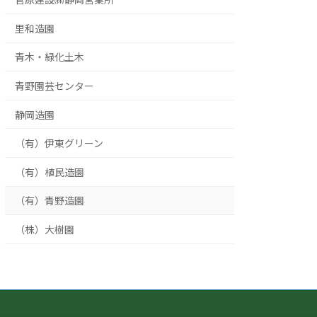
里和造園
青木・緑化土木
青野園芸センター
静岡造園
（有）伊東グリーン
（有）植民造園
（有）青野造園
（株）大樹園