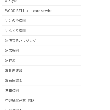
S-Style
WOOD BELL tree care service
いけのや造園
いなとり造園
㈱伊豆急ハウジング
㈱広野園
㈱植源
㈲杉進建設
㈲石田造園
三和造園
中部緑化産業（株）