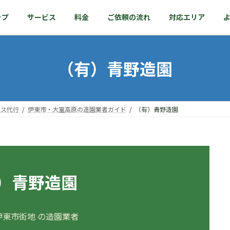
ップ
サービス
料金
ご依頼の流れ
対応エリア
（有）青野造園
ンス代行
伊東市・大室高原の造園業者ガイド
（有）青野造園
）青野造園
伊東市街地 の造園業者