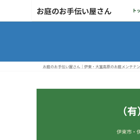
コ
ナ
お庭のお手伝い屋さん
ト
ン
ビ
テ
ゲ
ン
ー
ツ
シ
へ
ョ
ス
ン
キ
に
ッ
移
お庭のお手伝い屋さん｜伊東・大室高原のお庭メンテナ
プ
動
（有
伊東市・