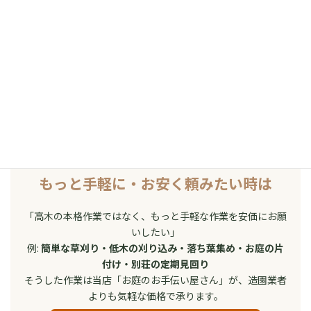
本格的な造園作業（高木剪定・伐採・庭園造成・松桜の整姿
剪定など）をご希望の方は、こちらから直接お問い合わせく
ださい。
+81 557-53-0905 に電話
公式サイトを
見る
もっと手軽に・お安く頼みたい時は
「高木の本格作業ではなく、もっと手軽な作業を安価にお願
いしたい」
例:
簡単な草刈り・低木の刈り込み・落ち葉集め・お庭の片
付け・別荘の定期見回り
そうした作業は当店「お庭のお手伝い屋さん」が、造園業者
よりも気軽な価格で承ります。