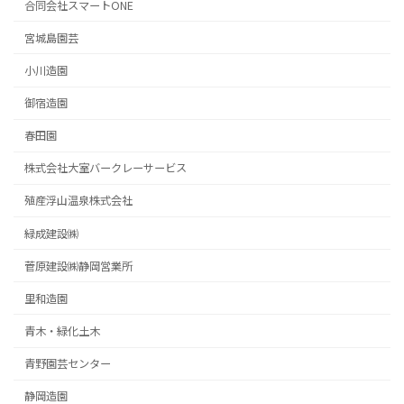
合同会社スマートONE
宮城島園芸
小川造園
御宿造園
春田園
株式会社大室バークレーサービス
殖産浮山温泉株式会社
緑成建設㈱
菅原建設㈱静岡営業所
里和造園
青木・緑化土木
青野園芸センター
静岡造園