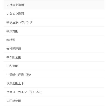
いけのや造園
いなとり造園
㈱伊豆急ハウジング
㈱広野園
㈱植源
㈲杉進建設
㈲石田造園
三和造園
中部緑化産業（株）
伊藤造園土木
伊豆コーカエン（株） 本社
内田植物園