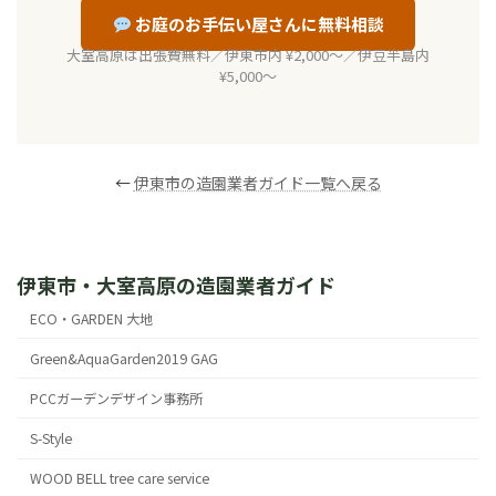
お庭のお手伝い屋さんに無料相談
大室高原は出張費無料／伊東市内 ¥2,000〜／伊豆半島内
¥5,000〜
←
伊東市の造園業者ガイド一覧へ戻る
伊東市・大室高原の造園業者ガイド
ECO・GARDEN 大地
Green&AquaGarden2019 GAG
PCCガーデンデザイン事務所
S-Style
WOOD BELL tree care service