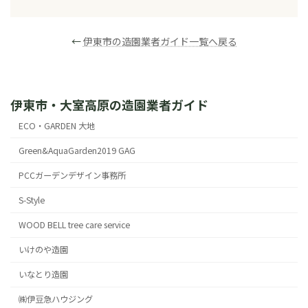
←
伊東市の造園業者ガイド一覧へ戻る
伊東市・大室高原の造園業者ガイド
ECO・GARDEN 大地
Green&AquaGarden2019 GAG
PCCガーデンデザイン事務所
S-Style
WOOD BELL tree care service
いけのや造園
いなとり造園
㈱伊豆急ハウジング