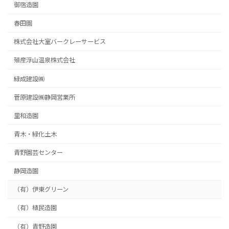
御宿造園
春田園
株式会社大室バークレーサービス
殖産浮山温泉株式会社
緑成建設㈱
菅原建設㈱静岡営業所
里和造園
青木・緑化土木
青野園芸センター
静岡造園
（有）伊東グリーン
（有）植民造園
（有）青野造園