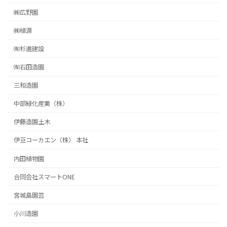
㈱広野園
㈱植源
㈲杉進建設
㈲石田造園
三和造園
中部緑化産業（株）
伊藤造園土木
伊豆コーカエン（株） 本社
内田植物園
合同会社スマートONE
宮城島園芸
小川造園