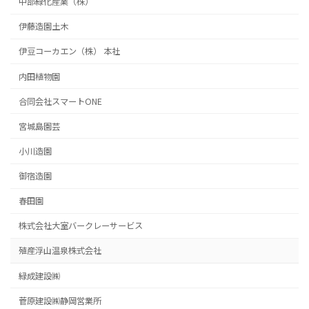
中部緑化産業（株）
伊藤造園土木
伊豆コーカエン（株） 本社
内田植物園
合同会社スマートONE
宮城島園芸
小川造園
御宿造園
春田園
株式会社大室バークレーサービス
殖産浮山温泉株式会社
緑成建設㈱
菅原建設㈱静岡営業所