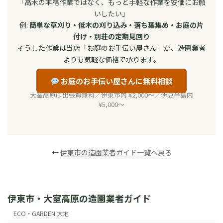
「高木の本格作業ではなく、もっと手軽な作業を安価にお願
いしたい」
例:
簡単な草刈り・低木の刈り込み・落ち葉集め・お庭の片
付け・別荘の定期見回り
そうした作業は当店「お庭のお手伝い屋さん」が、造園業者
よりも気軽な価格で承ります。
お庭のお手伝い屋さんに無料相談
大室高原は出張費無料／伊東市内 ¥2,000〜／伊豆半島内
¥5,000〜
←
伊東市の造園業者ガイド一覧へ戻る
伊東市・大室高原の造園業者ガイド
ECO・GARDEN 大地