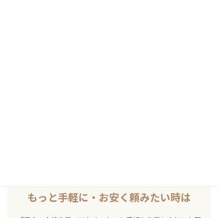
殖産浮山温泉株式会社 へ直接ご連
絡
本格的な造園作業（高木剪定・伐採・庭園造成・松桜の整姿
剪定など）をご希望の方は、こちらから直接お問い合わせく
ださい。
+81 557-53-1150 に電話
✉ 公式問合せフ
ォーム
公式サイトを見る
もっと手軽に・お安く頼みたい時は