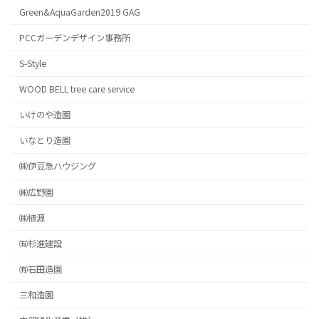
Green&AquaGarden2019 GAG
PCCガーデンデザイン事務所
S-Style
WOOD BELL tree care service
いけのや造園
いなとり造園
㈱伊豆急ハウジング
㈱広野園
㈱植源
㈲杉進建設
㈲石田造園
三和造園