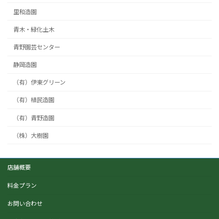
里和造園
青木・緑化土木
青野園芸センター
静岡造園
（有）伊東グリーン
（有）植民造園
（有）青野造園
（株）大樹園
店舗概要
料金プラン
お問い合わせ