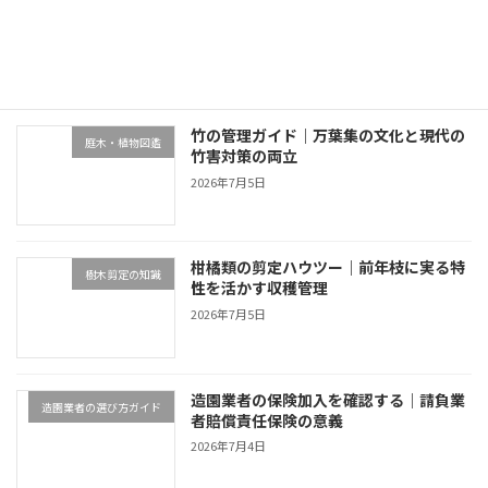
終活と別荘の庭管理｜生前整理・売却・
不動産・売却・空き家管理
ー
家族信託の4選択肢
2026年7月5日
ジ
送
り
竹の管理ガイド｜万葉集の文化と現代の
庭木・植物図鑑
竹害対策の両立
2026年7月5日
柑橘類の剪定ハウツー｜前年枝に実る特
樹木剪定の知識
性を活かす収穫管理
2026年7月5日
造園業者の保険加入を確認する｜請負業
造園業者の選び方ガイド
者賠償責任保険の意義
2026年7月4日