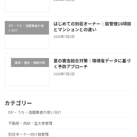
はじめての別荘オーナー｜庭管理10項目
DIY・うち・造園業者の使
とマンションとの違い
い分け
2026年7月2日
夏の害虫総合対策｜環境省データに基づ
雑草・害虫・害獣対策
く予防アプローチ
2026年7月2日
カテゴリー
DIY・うち・造園業者の使い分け
不動産・売却・空き家管理
別荘オーナー向け庭管理