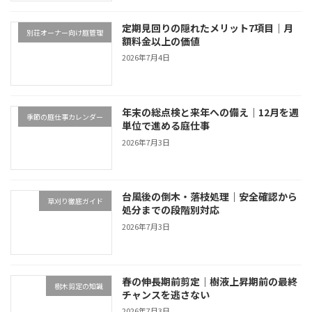
定期見回りの隠れたメリット7項目｜月
別荘オーナー向け庭管理
額料金以上の価値
2026年7月4日
年末の総点検と来年への備え｜12月を週
季節の庭仕事カレンダー
単位で進める庭仕事
2026年7月3日
台風後の倒木・落枝処理｜安全確認から
草刈り徹底ガイド
処分までの段階別対応
2026年7月3日
春の伸長期前剪定｜樹液上昇期前の最終
樹木剪定の知識
チャンスを逃さない
2026年7月3日