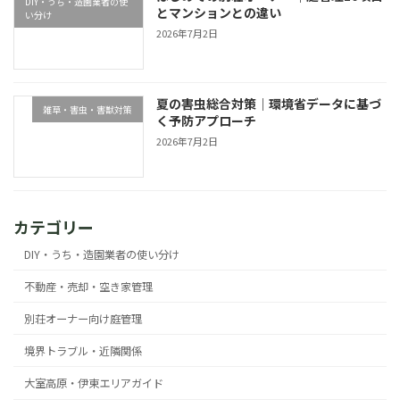
DIY・うち・造園業者の使
とマンションとの違い
い分け
2026年7月2日
夏の害虫総合対策｜環境省データに基づ
雑草・害虫・害獣対策
く予防アプローチ
2026年7月2日
カテゴリー
DIY・うち・造園業者の使い分け
不動産・売却・空き家管理
別荘オーナー向け庭管理
境界トラブル・近隣関係
大室高原・伊東エリアガイド