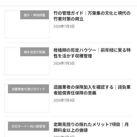
竹の管理ガイド｜万葉集の文化と現代の
庭木・植物図鑑
竹害対策の両立
2026年7月5日
柑橘類の剪定ハウツー｜前年枝に実る特
樹木剪定の知識
性を活かす収穫管理
2026年7月5日
造園業者の保険加入を確認する｜請負業
造園業者の選び方ガイド
者賠償責任保険の意義
2026年7月4日
定期見回りの隠れたメリット7項目｜月
別荘オーナー向け庭管理
額料金以上の価値