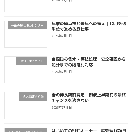
2026年7月4日
年末の総点検と来年への備え｜12月を週
季節の庭仕事カレンダー
単位で進める庭仕事
2026年7月3日
台風後の倒木・落枝処理｜安全確認から
草刈り徹底ガイド
処分までの段階別対応
2026年7月3日
春の伸長期前剪定｜樹液上昇期前の最終
樹木剪定の知識
チャンスを逃さない
2026年7月3日
はじめての別荘オーナー｜庭管理10項目