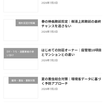
2026年7月3日
春の伸長期前剪定｜樹液上昇期前の最終
樹木剪定の知識
チャンスを逃さない
2026年7月3日
はじめての別荘オーナー｜庭管理10項目
DIY・うち・造園業者の使
とマンションとの違い
い分け
2026年7月2日
夏の害虫総合対策｜環境省データに基づ
雑草・害虫・害獣対策
く予防アプローチ
2026年7月2日