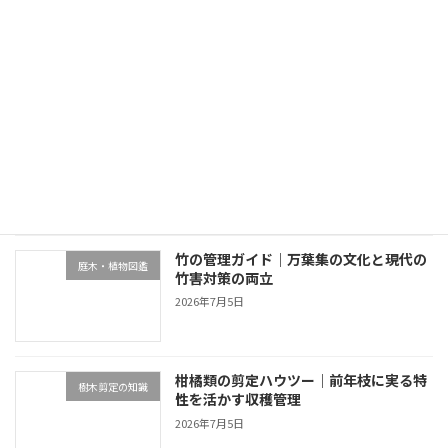
別荘を貸すか売るか自家利用継続か｜4選択肢の比較
2026年6月26日
最近の投稿
終活と別荘の庭管理｜生前整理・売却・
不動産・売却・空き家管理
家族信託の4選択肢
2026年7月5日
竹の管理ガイド｜万葉集の文化と現代の
庭木・植物図鑑
竹害対策の両立
2026年7月5日
柑橘類の剪定ハウツー｜前年枝に実る特
樹木剪定の知識
性を活かす収穫管理
2026年7月5日