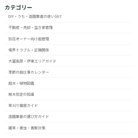
カテゴリー
DIY・うち・造園業者の使い分け
不動産・売却・空き家管理
別荘オーナー向け庭管理
境界トラブル・近隣関係
大室高原・伊東エリアガイド
季節の庭仕事カレンダー
庭木・植物図鑑
樹木剪定の知識
草刈り徹底ガイド
造園業者の選び方ガイド
雑草・害虫・害獣対策