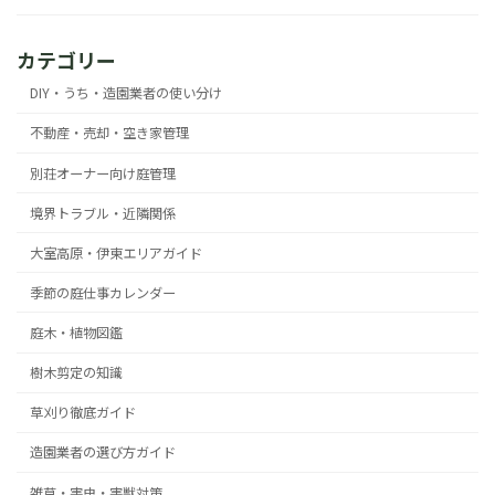
カテゴリー
DIY・うち・造園業者の使い分け
不動産・売却・空き家管理
別荘オーナー向け庭管理
境界トラブル・近隣関係
大室高原・伊東エリアガイド
季節の庭仕事カレンダー
庭木・植物図鑑
樹木剪定の知識
草刈り徹底ガイド
造園業者の選び方ガイド
雑草・害虫・害獣対策