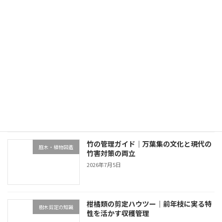
松の管理ガイド｜日本庭園の背骨を守る歴史と実務
2026年6月24日
最近の投稿
終活と別荘の庭管理｜生前整理・売却・
不動産・売却・空き家管理
家族信託の4選択肢
2026年7月5日
竹の管理ガイド｜万葉集の文化と現代の
庭木・植物図鑑
竹害対策の両立
2026年7月5日
柑橘類の剪定ハウツー｜前年枝に実る特
樹木剪定の知識
性を活かす収穫管理