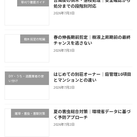
草刈り徹底ガイド
処分までの段階別対応
2026年7月3日
春の伸長期前剪定｜樹液上昇期前の最終
樹木剪定の知識
チャンスを逃さない
2026年7月3日
はじめての別荘オーナー｜庭管理10項目
DIY・うち・造園業者の使
とマンションとの違い
い分け
2026年7月2日
夏の害虫総合対策｜環境省データに基づ
雑草・害虫・害獣対策
く予防アプローチ
2026年7月2日