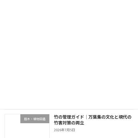
小室山周辺エリアの庭事情｜つばき園と観光地に隣接する別荘地
2026年6月9日
最近の投稿
終活と別荘の庭管理｜生前整理・売却・
不動産・売却・空き家管理
家族信託の4選択肢
2026年7月5日
竹の管理ガイド｜万葉集の文化と現代の
庭木・植物図鑑
竹害対策の両立
2026年7月5日