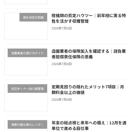
柑橘類の剪定ハウツー｜前年枝に実る特
樹木剪定の知識
性を活かす収穫管理
2026年7月5日
造園業者の保険加入を確認する｜請負業
造園業者の選び方ガイド
者賠償責任保険の意義
2026年7月4日
定期見回りの隠れたメリット7項目｜月
別荘オーナー向け庭管理
額料金以上の価値
2026年7月4日
年末の総点検と来年への備え｜12月を週
季節の庭仕事カレンダー
単位で進める庭仕事