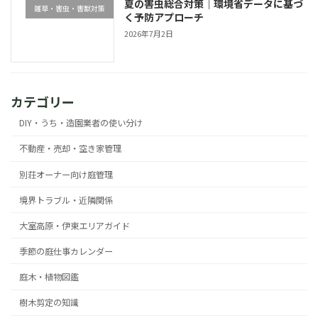
夏の害虫総合対策｜環境省データに基づ
雑草・害虫・害獣対策
く予防アプローチ
2026年7月2日
カテゴリー
DIY・うち・造園業者の使い分け
不動産・売却・空き家管理
別荘オーナー向け庭管理
境界トラブル・近隣関係
大室高原・伊東エリアガイド
季節の庭仕事カレンダー
庭木・植物図鑑
樹木剪定の知識