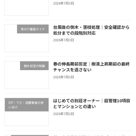
2026年7月3日
台風後の倒木・落枝処理｜安全確認から
草刈り徹底ガイド
処分までの段階別対応
2026年7月3日
春の伸長期前剪定｜樹液上昇期前の最終
樹木剪定の知識
チャンスを逃さない
2026年7月3日
はじめての別荘オーナー｜庭管理10項目
DIY・うち・造園業者の使
とマンションとの違い
い分け
2026年7月2日