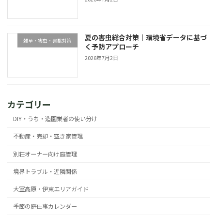
夏の害虫総合対策｜環境省データに基づ
雑草・害虫・害獣対策
く予防アプローチ
2026年7月2日
カテゴリー
DIY・うち・造園業者の使い分け
不動産・売却・空き家管理
別荘オーナー向け庭管理
境界トラブル・近隣関係
大室高原・伊東エリアガイド
季節の庭仕事カレンダー