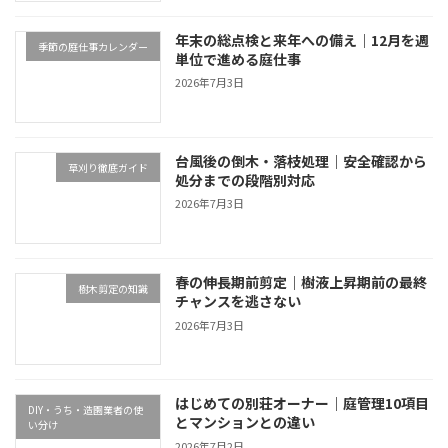
年末の総点検と来年への備え｜12月を週
季節の庭仕事カレンダー
単位で進める庭仕事
2026年7月3日
台風後の倒木・落枝処理｜安全確認から
草刈り徹底ガイド
処分までの段階別対応
2026年7月3日
春の伸長期前剪定｜樹液上昇期前の最終
樹木剪定の知識
チャンスを逃さない
2026年7月3日
はじめての別荘オーナー｜庭管理10項目
DIY・うち・造園業者の使
とマンションとの違い
い分け
2026年7月2日