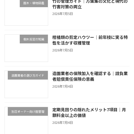
竹の管理ガイド｜万葉集の文化と現代の
庭木・植物図鑑
竹害対策の両立
2026年7月5日
柑橘類の剪定ハウツー｜前年枝に実る特
樹木剪定の知識
性を活かす収穫管理
2026年7月5日
造園業者の保険加入を確認する｜請負業
造園業者の選び方ガイド
者賠償責任保険の意義
2026年7月4日
定期見回りの隠れたメリット7項目｜月
別荘オーナー向け庭管理
額料金以上の価値
2026年7月4日